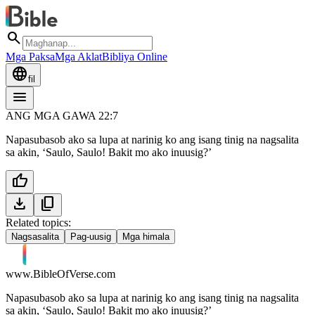
search
Mga Paksa
Mga Aklat
Bibliya Online
language
fil
menu
ANG MGA GAWA 22:7
Napasubasob ako sa lupa at narinig ko ang isang tinig na nagsalita
sa akin, ‘Saulo, Saulo! Bakit mo ako inuusig?’
thumb_up
download
content_copy
Related topics:
Nagsasalita
Pag-uusig
Mga himala
www.BibleOfVerse.com
Napasubasob ako sa lupa at narinig ko ang isang tinig na nagsalita
sa akin, ‘Saulo, Saulo! Bakit mo ako inuusig?’