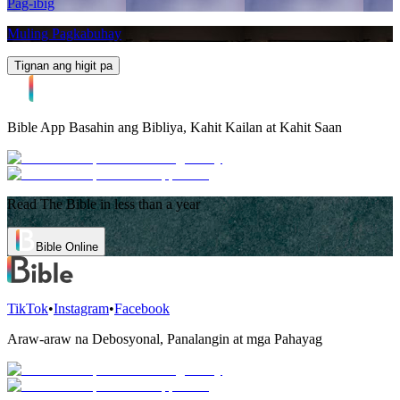
Pag-ibig
Muling Pagkabuhay
Tignan ang higit pa
Bible App
Basahin ang Bibliya, Kahit Kailan at Kahit Saan
Read The Bible in less than a year
Bible Online
TikTok
•
Instagram
•
Facebook
Araw-araw na Debosyonal, Panalangin at mga Pahayag