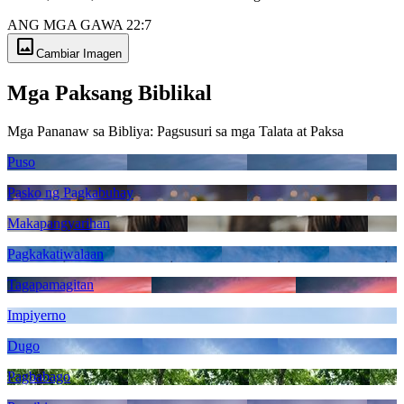
ANG MGA GAWA 22:7
image
Cambiar Imagen
Mga Paksang Biblikal
Mga Pananaw sa Bibliya: Pagsusuri sa mga Talata at Paksa
Puso
Pasko ng Pagkabuhay
Makapangyarihan
Pagkakatiwalaan
Tagapamagitan
Impiyerno
Dugo
Pagbabago