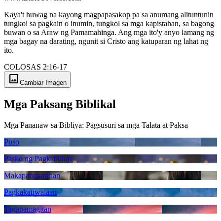
Kaya't huwag na kayong magpapasakop pa sa anumang alituntunin
tungkol sa pagkain o inumin, tungkol sa mga kapistahan, sa bagong
buwan o sa Araw ng Pamamahinga. Ang mga ito'y anyo lamang ng
mga bagay na darating, ngunit si Cristo ang katuparan ng lahat ng
ito.
COLOSAS 2:16-17
image
Cambiar Imagen
Mga Paksang Biblikal
Mga Pananaw sa Bibliya: Pagsusuri sa mga Talata at Paksa
Puso
Pasko ng Pagkabuhay
Makapangyarihan
Pagkakatiwalaan
Tagapamagitan