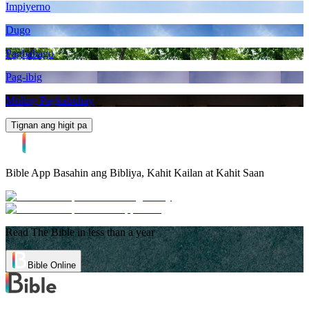
Impiyerno
Dugo
Pagbabago
Pag-ibig
Muling Pagkabuhay
Tignan ang higit pa
Bible App
Basahin ang Bibliya, Kahit Kailan at Kahit Saan
Read The Bible in less than a year
Bible Online