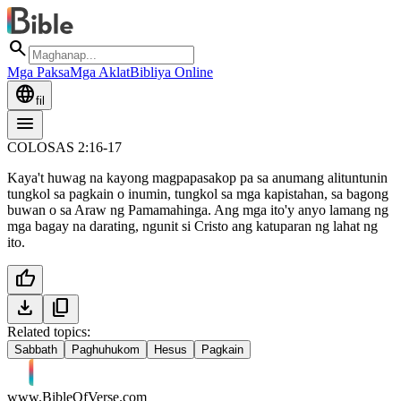
search
Mga Paksa
Mga Aklat
Bibliya Online
language
fil
menu
COLOSAS 2:16-17
Kaya't huwag na kayong magpapasakop pa sa anumang alituntunin
tungkol sa pagkain o inumin, tungkol sa mga kapistahan, sa bagong
buwan o sa Araw ng Pamamahinga. Ang mga ito'y anyo lamang ng
mga bagay na darating, ngunit si Cristo ang katuparan ng lahat ng
ito.
thumb_up
download
content_copy
Related topics:
Sabbath
Paghuhukom
Hesus
Pagkain
www.BibleOfVerse.com